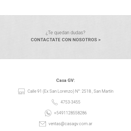
¿Te quedan dudas?
CONTACTATE CON NOSOTROS >
Casa GV:
Calle 91 (Ex San Lorenzo) N°: 2518 , San Martín
4753-3455
+5491128558286
ventas@casagv.com.ar