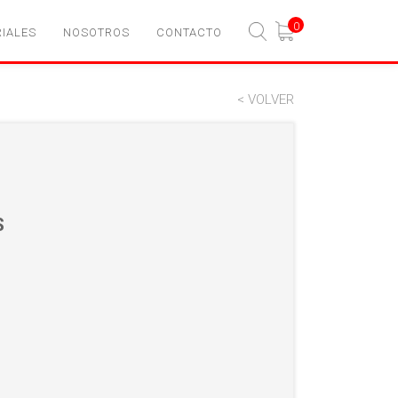
0
IALES
NOSOTROS
CONTACTO
< VOLVER
S