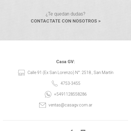
¿Te quedan dudas?
CONTACTATE CON NOSOTROS >
Casa GV:
Calle 91 (Ex San Lorenzo) N°: 2518 , San Martín
4753-3455
+5491128558286
ventas@casagv.com.ar