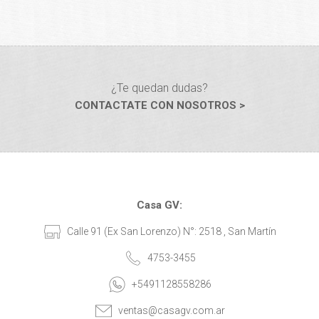
¿Te quedan dudas?
CONTACTATE CON NOSOTROS >
Casa GV:
Calle 91 (Ex San Lorenzo) N°: 2518 , San Martín
4753-3455
+5491128558286
ventas@casagv.com.ar