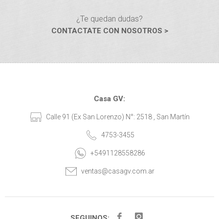
¿Te quedan dudas?
CONTACTATE CON NOSOTROS >
Casa GV:
Calle 91 (Ex San Lorenzo) N°: 2518 , San Martín
4753-3455
+5491128558286
ventas@casagv.com.ar
SEGUINOS: